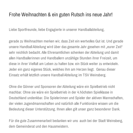
Frohe Weihnachten & ein guten Rutsch ins neue Jahr!
Liebe Sportfreunde, liebe Engagierte in unserer Handballabteilung,
gerade zu Weihnachten merken wir, dass Zeit ein wertvolles Gut ist. Und gerade
unsere Handball Abteilung wird über das gesamte Jahr gesehen mit „eurer Zeit“
sehr reichlich bedacht. Alle Ehrenamtlichen schenken der Abteilung und damit
allen Handballerinnen und Handballern unzählige Stunden ihrer Freizeit, um
diese in ihrer Vielfalt am Leben zu halten bzw. ein Stück weiter zu entwickeln.
Jeder ein ganz eigenes Stück, welches ihm am Herzen liegt. Genau dieser
Einsatz erhält letztlich unsere Handball Abteilung im TSV Weinsberg.
Ohne die Gönner und Sponsoren der Abteilung wäre ein Spielbetrieb nicht
machbar. Ohne sie wäre ein Spielbetrieb in der 4.höchsten Spielklasse in
Deutschland undenkbar. Die Spielerinnen und Spieler der aktiven Mannschaften,
der vielen Jugendmannschaften und natürlich alle Funktionäre wissen um die
Bedeutung dieser Unterstützung. Ihnen allen gilt unser ganz besonderer Dank.
Für die gute Zusammenarbeit bedanken wir uns auch bei der Stadt Weinsberg,
dem Gemeinderat und den Hausmeistern.