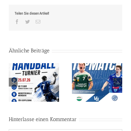
Teilen Sie diesen Artikel!
Facebook
Twitter
E-
Mail
Ähnliche Beiträge
 –
BUNDESLIGA-HANDBALL
de
IN DER
Ehrungsmatinee`
WEIBERTREUHALLE!
Hinterlasse einen Kommentar