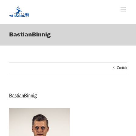
Zum
Inhalt
springen
BastianBinnig
Zurück
BastianBinnig