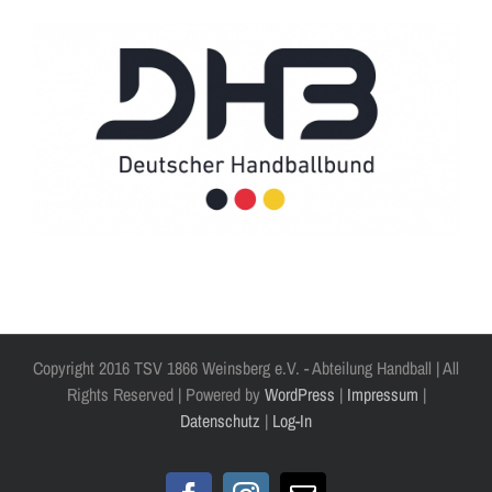
Copyright 2016 TSV 1866 Weinsberg e.V. - Abteilung Handball | All
Rights Reserved | Powered by
WordPress
|
Impressum
|
Datenschutz
|
Log-In