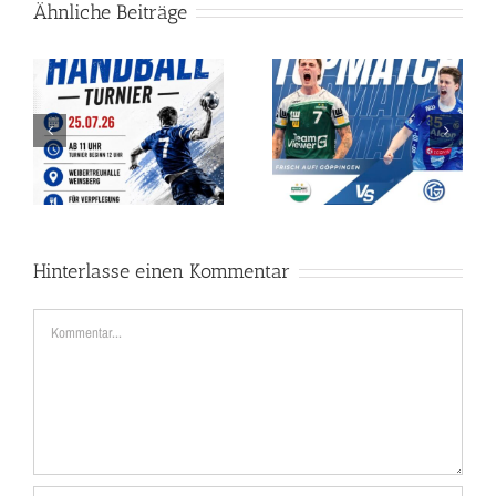
Ähnliche Beiträge
 –
BUNDESLIGA-HANDBALL
de
IN DER
Ehrungsmatinee`
WEIBERTREUHALLE!
Hinterlasse einen Kommentar
Kommentar