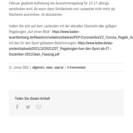
Februar geplante Aufhebung der Ausnahmeregelung für 12-17-Jährige
verschoben wird. Ab wann dann Schülertests und -ausweise nicht mehr als
Nachweis ausreichen, ist abzuwarten.
Halten Sie sich auf dem Laufenden mit der aktuellen Übersicht aller gültigen
Regelungen „Auf einen Blick“:
https://www.baden-
wuerttemberg.de/fileadmin/redaktion/dateien/PDF/Coronainfos/ZZ_Corona_Regeln_A
mit den für den Sport gefassten Bestimmungen:
https://www.lsvbw.de/wp-
content/uploads/2021/12/20211227_Regelungen-fuer-den-Sport-ab-27.-
Dezember-2021Clean_Fassung.pdf
11. Januar 2022
|
allgemein
,
news
,
special
|
0 Kommentare
Teilen Sie diesen Artikel!
Facebook
Twitter
E-
Mail