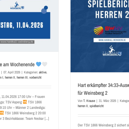
Hart erkämpfter 34:33-Auswärtssieg für
Die Spiele am Woc
Weinsberg 2
aktive
damen I
herren I
aktive
herren II
spielbericht
ele am Wochenende
|
07. April 2026
|
Kategorien:
aktive
,
n I
,
herren II
,
herren III
,
vorbericht
Hart erkämpfter 34:33-Aus
für Weinsberg 2
 11.04.2026 17:00 Uhr – Frauen
Von
T. Krause
|
31. März 2026
|
Katego
liga: TSV Asperg
TSV 1866
herren II
,
spielbericht
9:15 Uhr – Männer 2 Landesliga:
TSV 1866 Weinsberg 2 20:00
 3 Bezirksklasse: Team Neckar [...]
Der TSV 1866 Weinsberg 2 sichert s