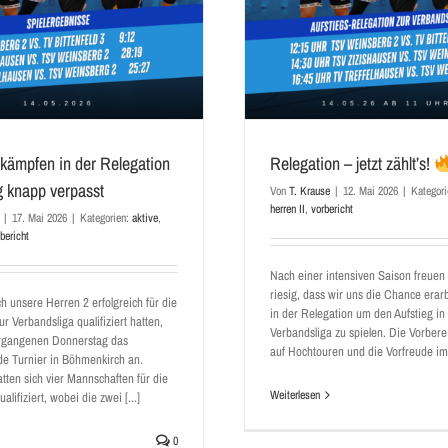
 kämpfen in der Relegation
Relegation – jetzt zählt’s!
g knapp verpasst
Von
T. Krause
|
12. Mai 2026
|
Kategor
herren II
,
vorbericht
|
17. Mai 2026
|
Kategorien:
aktive
,
lbericht
Nach einer intensiven Saison freuen
riesig, dass wir uns die Chance erar
 unsere Herren 2 erfolgreich für die
in der Relegation um den Aufstieg in
r Verbandsliga qualifiziert hatten,
Verbandsliga zu spielen. Die Vorberei
rgangenen Donnerstag das
auf Hochtouren und die Vorfreude im [
de Turnier in Böhmenkirch an.
tten sich vier Mannschaften für die
Weiterlesen
alifiziert, wobei die zwei [...]
0