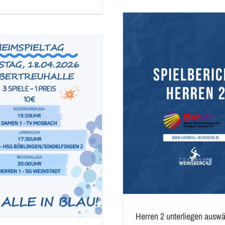
ren 2 unterliegen auswärts der HSG Lauffen-
Neipperg
Souveräner Heimsieg für
aktive
herren II
spielbericht
aktive
herren II
s
Herren 2 unterliegen auswä