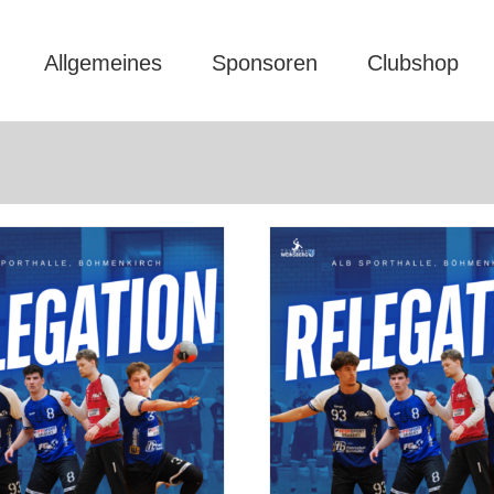
Allgemeines
Sponsoren
Clubshop
Relegation – jetzt zählt’s!
MIT DEM TSV-BUS ZUR
aktive
herren II
vorbericht
aktive
herren II
news
s