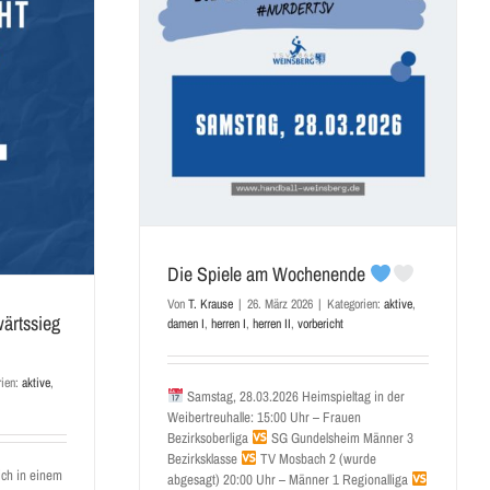
henende
herren II
vorbericht
Die Spiele am Wochenende
Von
T. Krause
|
26. März 2026
|
Kategorien:
aktive
,
wärtssieg
damen I
,
herren I
,
herren II
,
vorbericht
rien:
aktive
,
Samstag, 28.03.2026 Heimspieltag in der
Weibertreuhalle: 15:00 Uhr – Frauen
Bezirksoberliga
SG Gundelsheim Männer 3
Bezirksklasse
TV Mosbach 2 (wurde
ich in einem
abgesagt) 20:00 Uhr – Männer 1 Regionalliga