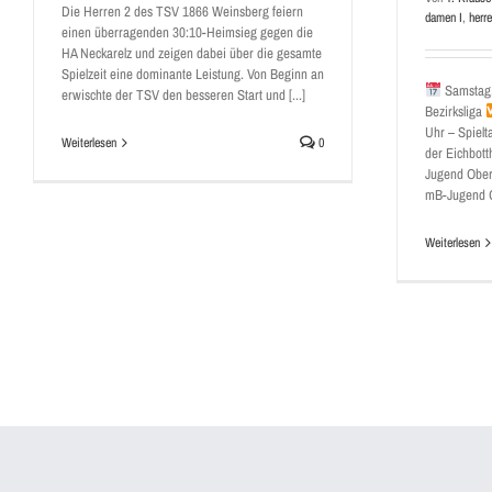
Die Herren 2 des TSV 1866 Weinsberg feiern
damen I
,
herre
einen überragenden 30:10-Heimsieg gegen die
HA Neckarelz und zeigen dabei über die gesamte
Spielzeit eine dominante Leistung. Von Beginn an
Samstag,
erwischte der TSV den besseren Start und [...]
Bezirksliga
Uhr – Spielt
Weiterlesen
0
der Eichbott
Jugend Ober
mB-Jugend 
Weiterlesen