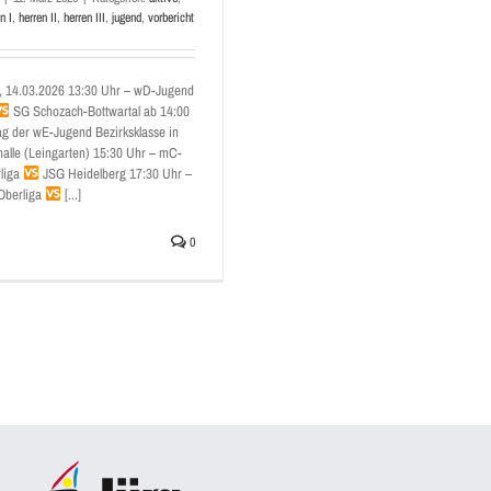
n I
,
herren II
,
herren III
,
jugend
,
vorbericht
 14.03.2026 13:30 Uhr – wD-Jugend
SG Schozach-Bottwartal ab 14:00
ag der wE-Jugend Bezirksklasse in
halle (Leingarten) 15:30 Uhr – mC-
liga
JSG Heidelberg 17:30 Uhr –
Oberliga
[...]
0