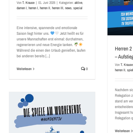
Von
T. Krause
|
01. Juni 2026
|
Kategorien:
aktive
,
damen I
,
herren I
,
herren II
,
herren III
,
news
,
special
Eine intensive, spannende und emotionale
Saison liegt hinter uns.
Jetzt heißt es für
unsere Mannschaften erst einmal: durchatmen,
regenerieren und neue Energie tanken.
Herren 2
Während die einen den Urlaub genießen, laufen
– Aufstie
bei anderen bereits [...]
Von
T. Krause
Weiterlesen
0
herren II
,
spie
Nachdem sich
Relegation zu
stand am ve
entscheiden
Insgesamt ha
Relegation qu
Weiterlesen