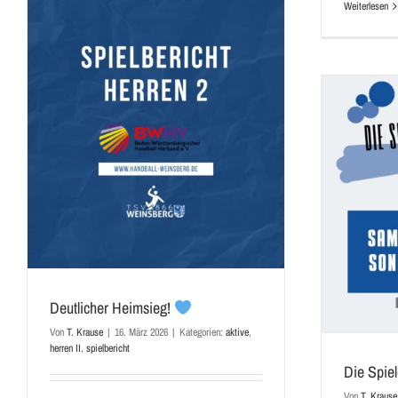
Weiterlesen
Die Spiele am Wochenende
aktive
damen I
herren I
herren II
herren III
jugend
vorbericht
Deutlicher Heimsieg!
Von
T. Krause
|
16. März 2026
|
Kategorien:
aktive
,
herren II
,
spielbericht
Die Spi
Von
T. Krause