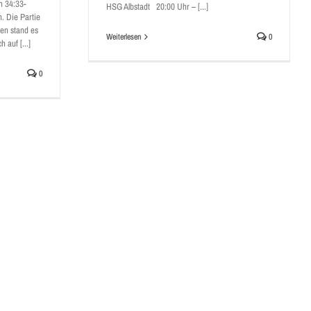
n 34:33-
HSG Albstadt 20:00 Uhr – [...]
. Die Partie
en stand es
Weiterlesen
0
 auf [...]
0