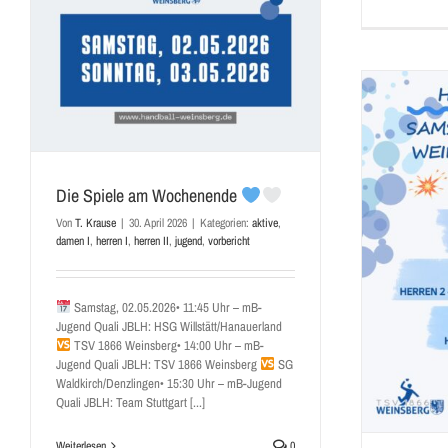
Die Spiele am Wochenende
Her
Von
T. Krause
|
30. April 2026
|
Kategorien:
aktive
,
damen I
,
herren I
,
herren II
,
jugend
,
vorbericht
HEIMSPIELTAG
aktive
damen I
herren I
herren II
vorbericht
Samstag, 02.05.2026• 11:45 Uhr – mB-
Jugend Quali JBLH: HSG Willstätt/Hanauerland
TSV 1866 Weinsberg• 14:00 Uhr – mB-
Jugend Quali JBLH: TSV 1866 Weinsberg
SG
Waldkirch/Denzlingen• 15:30 Uhr – mB-Jugend
Quali JBLH: Team Stuttgart [...]
Weiterlesen
0