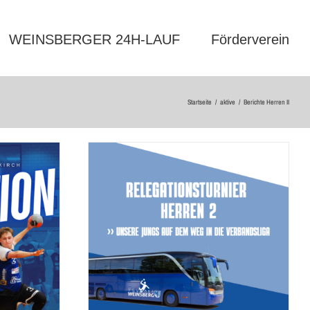
WEINSBERGER 24H-LAUF
Förderverein
Startseite
/
aktive
/
Berichte Herren II
 RELEGATION!
pecial
vorbericht