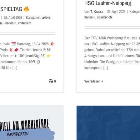
HSG Lauffen-Neipperg
SPIELTAG
Von
T. Krause
|
28. April 2026
|
Kategor
herren II
,
spielbericht
|
16. April 2026
|
Kategorien:
aktive
,
n I
,
herren II
,
vorbericht
Der TSV 1866 Weinsberg 2 musste s
euhalle
Samstag, 18.04.2026
der HSG Lauffen-Neipperg mit 25:32
 Preis
Eintritt: Herren 2: 5€
geben. Dabei verschlief der TSV vor 
€) Herren 1: 10€ (ermäßigt 8€)
Anfangsphase und lief früh einem R
zusammen für nur 10€!
hinterher. Die Gastgeber nutzten ih
:30 Uhr [...]
konsequent, [...]
0
Weiterlesen