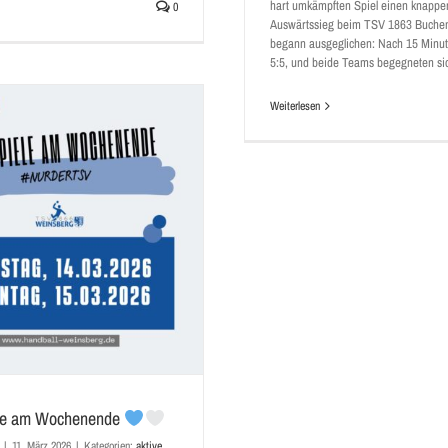
hart umkämpften Spiel einen knappe
0
Auswärtssieg beim TSV 1863 Buchen
begann ausgeglichen: Nach 15 Minut
5:5, und beide Teams begegneten sich
Weiterlesen
ele am Wochenende
|
11. März 2026
|
Kategorien:
aktive
,