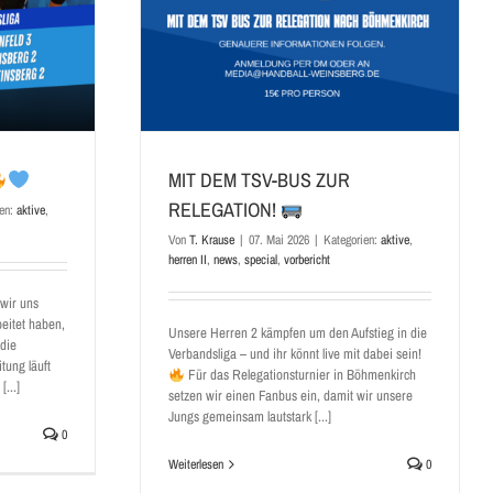
MIT DEM TSV-BUS ZUR
RELEGATION!
ien:
aktive
,
Von
T. Krause
|
07. Mai 2026
|
Kategorien:
aktive
,
herren II
,
news
,
special
,
vorbericht
 wir uns
beitet haben,
Unsere Herren 2 kämpfen um den Aufstieg in die
 die
Verbandsliga – und ihr könnt live mit dabei sein!
tung läuft
Für das Relegationsturnier in Böhmenkirch
...]
setzen wir einen Fanbus ein, damit wir unsere
Jungs gemeinsam lautstark [...]
0
Weiterlesen
0