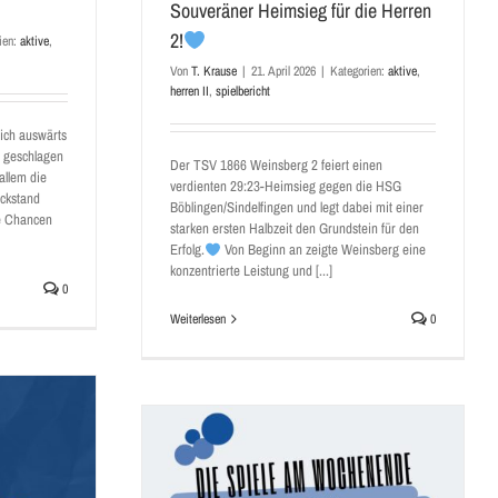
Souveräner Heimsieg für die Herren
2!
ien:
aktive
,
Von
T. Krause
|
21. April 2026
|
Kategorien:
aktive
,
herren II
,
spielbericht
ich auswärts
 geschlagen
Der TSV 1866 Weinsberg 2 feiert einen
allem die
verdienten 29:23-Heimsieg gegen die HSG
ückstand
Böblingen/Sindelfingen und legt dabei mit einer
re Chancen
starken ersten Halbzeit den Grundstein für den
Erfolg.
Von Beginn an zeigte Weinsberg eine
konzentrierte Leistung und [...]
0
Weiterlesen
0