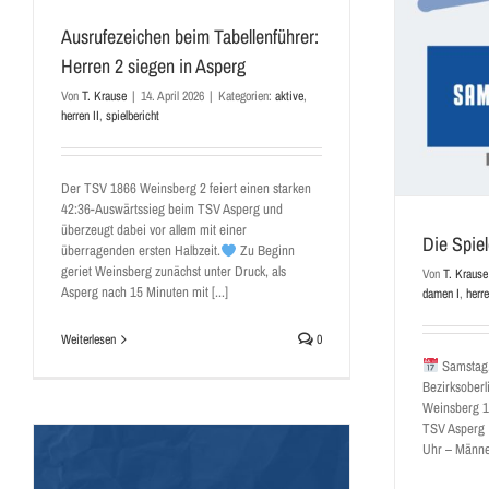
Ausrufezeichen beim Tabellenführer:
Die Spiele am Wochenende
Herren 2 siegen in Asperg
aktive
damen I
herren I
herren II
herren III
vorbericht
Von
T. Krause
|
14. April 2026
|
Kategorien:
aktive
,
herren II
,
spielbericht
Der TSV 1866 Weinsberg 2 feiert einen starken
42:36-Auswärtssieg beim TSV Asperg und
überzeugt dabei vor allem mit einer
Die Spi
überragenden ersten Halbzeit.
Zu Beginn
geriet Weinsberg zunächst unter Druck, als
Von
T. Krause
Asperg nach 15 Minuten mit [...]
damen I
,
herre
Weiterlesen
0
Samstag,
Bezirksober
Weinsberg 1
TSV Asperg
Uhr – Männer