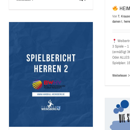
HEIM
Von
T. Krause
damen I
,
herre
Weibertr
3 Spiele – 1
(ermäßigt 3
Oder ALLES 
Spielplan: 15
Weiterlesen