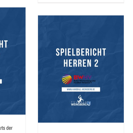
 die Herren 2!
pielbericht
rts der