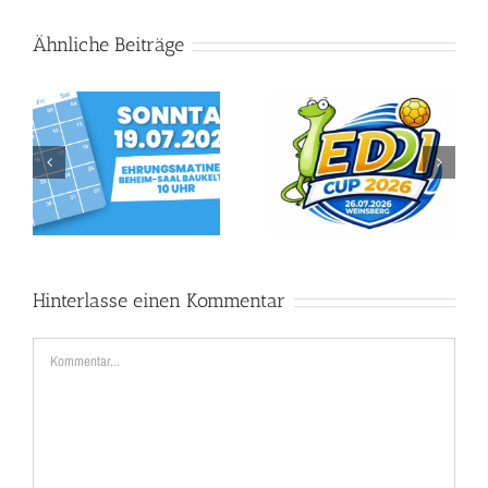
Ähnliche Beiträge
Edi Cup feiert Premiere –
Erfolgreiches Rasenturnier
Handball-Nachwuchs trifft
unserer mC-Jugend in
sich in Weinsberg
Sulzbach
Hinterlasse einen Kommentar
Kommentar