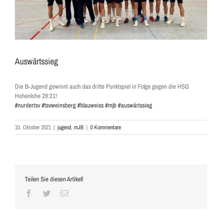
Auswärtssieg
Die B-Jugend gewinnt auch das dritte Punktspiel in Folge gegen die HSG
Hohenlohe 28:21!
#nurdertsv
#tsvweinsberg
#blauweiss
#mjb
#auswärtssieg
10. Oktober 2021
|
jugend
,
mJB
|
0 Kommentare
Teilen Sie diesen Artikel!
Facebook
Twitter
E-
Mail