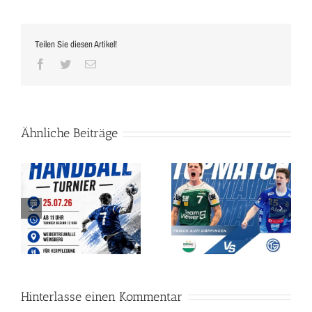
Teilen Sie diesen Artikel!
Facebook
Twitter
E-
Mail
Ähnliche Beiträge
 –
BUNDESLIGA-HANDBALL
de
IN DER
Ehrungsmatinee`
WEIBERTREUHALLE!
Hinterlasse einen Kommentar