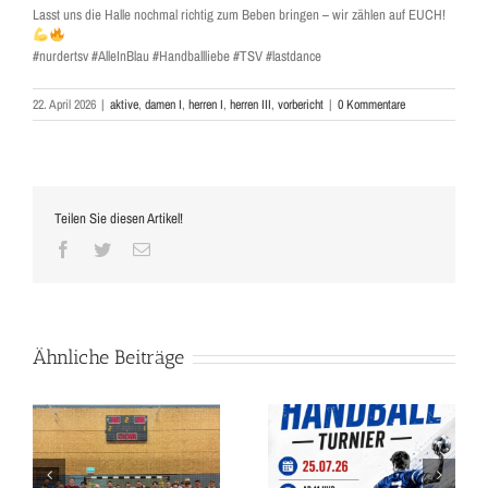
Lasst uns die Halle nochmal richtig zum Beben bringen – wir zählen auf EUCH!
#nurdertsv #AlleInBlau #Handballliebe #TSV #lastdance
22. April 2026
|
aktive
,
damen I
,
herren I
,
herren III
,
vorbericht
|
0 Kommentare
Teilen Sie diesen Artikel!
Facebook
Twitter
E-
Mail
Ähnliche Beiträge
ROCH Dachbau Cup –
BUNDESLIGA-HANDBALL