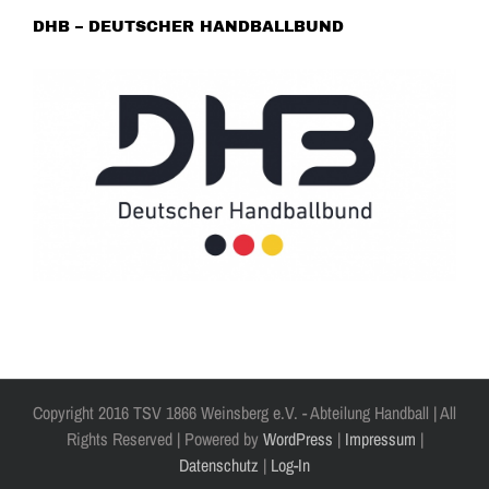
DHB – DEUTSCHER HANDBALLBUND
Copyright 2016 TSV 1866 Weinsberg e.V. - Abteilung Handball | All
Rights Reserved | Powered by
WordPress
|
Impressum
|
Datenschutz
|
Log-In