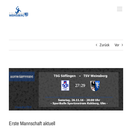
Zum
Inhalt
springen
Zurück
Vor
Zeige
grösseres
Bild
Erste Mannschaft aktuell