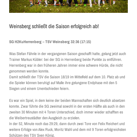
Weinsberg schließt die Saison erfolgreich ab!
SG H2KuHerrenberg – TSV Weinsberg 32:36 (17:15)
Was Stefan Fähnle in der vergangenen Saison geschafft hatte, gelang jetzt auch
Trainer Markus Kübler: bei der SG in Herrenberg beide Punkte zu entführen.
Herrenberg war in den früheren Jahren immer eine schwere Hürde, die nicht
genommen werden konnte.
Damit schließt der TSV die Saison 18/19 im Mittelfeld auf dem 10. Platz ab und
die Spieler können beruhigt auf Malle ihre gelungene Endphase mit den 5
Siegen und einem Unentschieden feiern.
Es war ein Spiel, in dem keine der beiden Mannschaften sich deutlich absetzen
konnte. Zwar führte die SG zweimal sowohl in der ersten Hälfte als auch in den
zweiten 30 Minuten mit 4 Toren Unterschied, doch immer wieder schafften es
die Weibertreustädter den Ausgleich zu erzielen.
In der 52, Minute noch das 29:29, dann durch zwei Tore von Felix Reichert und
weitere Erfolge von Alex Ruck, Moritz Wahl und dem mit 9 Toren erfolgreichsten
Schützen des TSV Sven König.