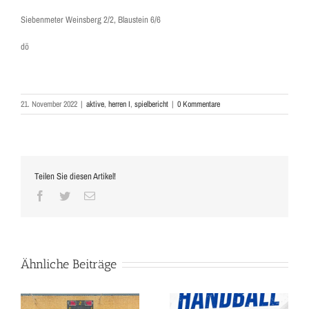
Siebenmeter Weinsberg 2/2, Blaustein 6/6
dö
21. November 2022
|
aktive
,
herren I
,
spielbericht
|
0 Kommentare
Teilen Sie diesen Artikel!
Facebook
Twitter
E-
Mail
Ähnliche Beiträge