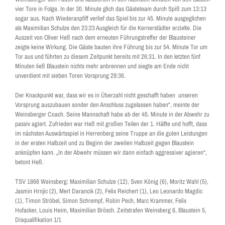
vier Tore in Folge. In der 30. Minute glich das Gästeteam durch Spiß zum 13:13
sogar aus. Nach Wiederanpfiff verlief das Spiel bis zur 45. Minute ausgeglichen
als Maximilian Schulze den 23:23 Ausgleich für die Kernerstädter erzielte. Die
Auszeit von Oliver Heß nach dem erneuten Führungstreffer der Blausteiner
zeigte keine Wirkung. Die Gäste bauten ihre Führung bis zur 54. Minute Tor um
Tor aus und führten zu diesem Zeitpunkt bereits mit 26:31. In den letzten fünf
Minuten ließ Blaustein nichts mehr anbrennen und siegte am Ende nicht
unverdient mit sieben Toren Vorsprung 29:36.
Der Knackpunkt war, dass wir es in Überzahl nicht geschafft haben unseren
Vorsprung auszubauen sonder den Anschluss zugelassen haben“, meinte der
Weinsberger Coach. Seine Mannschaft habe ab der 45. Minute in der Abwehr zu
passiv agiert. Zufrieden war Heß mit großen Teilen der 1. Hälfte und hofft, dass
im nächsten Auswärtsspiel in Herrenberg seine Truppe an die guten Leistungen
in der ersten Halbzeit und zu Beginn der zweiten Halbzeit gegen Blaustein
anknüpfen kann. „In der Abwehr müssen wir dann einfach aggressiver agieren“,
betont Heß.
TSV 1866 Weinsberg: Maximilian Schulze (12), Sven König (6), Moritz Wahl (5),
Jasmin Hrnjic (2), Mert Darancik (2), Felix Reichert (1), Leo Leonardo Magdic
(1), Timon Ströbel, Simon Schrempf, Robin Pech, Marc Krammer, Felix
Hofacker, Louis Heim, Maximilian Brösch. Zeitstrafen Weinsberg 6, Blaustein 5,
Disqualifikation 1/1