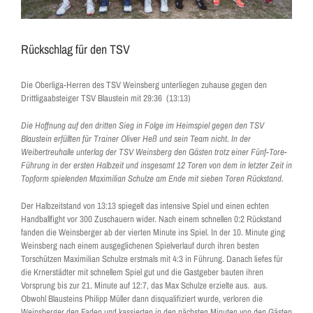
Rückschlag für den TSV
Die Oberliga-Herren des TSV Weinsberg unterliegen zuhause gegen den
Drittligaabsteiger TSV Blaustein mit 29:36 (13:13)
Die Hoffnung auf den dritten Sieg in Folge im Heimspiel gegen den TSV
Blaustein erfüllten für Trainer Oliver Heß und sein Team nicht. In der
Weibertreuhalle unterlag der TSV Weinsberg den Gästen trotz einer Fünf-Tore-
Führung in der ersten Halbzeit und insgesamt 12 Toren von dem in letzter Zeit in
Topform spielenden Maximilian Schulze am Ende mit sieben Toren Rückstand.
Der Halbzeitstand von 13:13 spiegelt das intensive Spiel und einen echten
Handballfight vor 300 Zuschauern wider. Nach einem schnellen 0:2 Rückstand
fanden die Weinsberger ab der vierten Minute ins Spiel. In der 10. Minute ging
Weinsberg nach einem ausgeglichenen Spielverlauf durch ihren besten
Torschützen Maximilian Schulze erstmals mit 4:3 in Führung. Danach liefes für
die Krnerstädter mit schnellem Spiel gut und die Gastgeber bauten ihren
Vorsprung bis zur 21. Minute auf 12:7, das Max Schulze erzielte aus. aus.
Obwohl Blausteins Philipp Müller dann disqualifiziert wurde, verloren die
Weinsberger den Faden und kassierten in den nächsten Minuten von den Gästen