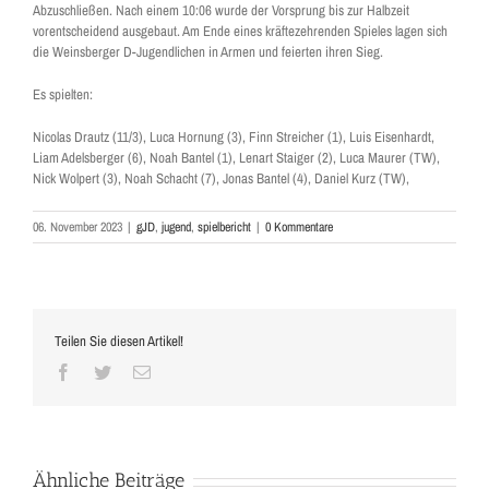
Abzuschließen. Nach einem 10:06 wurde der Vorsprung bis zur Halbzeit
vorentscheidend ausgebaut. Am Ende eines kräftezehrenden Spieles lagen sich
die Weinsberger D-Jugendlichen in Armen und feierten ihren Sieg.
Es spielten:
Nicolas Drautz (11/3), Luca Hornung (3), Finn Streicher (1), Luis Eisenhardt,
Liam Adelsberger (6), Noah Bantel (1), Lenart Staiger (2), Luca Maurer (TW),
Nick Wolpert (3), Noah Schacht (7), Jonas Bantel (4), Daniel Kurz (TW),
06. November 2023
|
gJD
,
jugend
,
spielbericht
|
0 Kommentare
Teilen Sie diesen Artikel!
Facebook
Twitter
E-
Mail
Ähnliche Beiträge