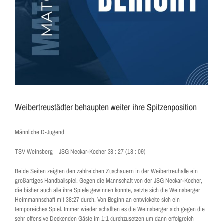
Weibertreustädter behaupten weiter ihre Spitzenposition
Männliche D-Jugend
TSV Weinsberg – JSG Neckar-Kocher 38 : 27 (18 : 09)
Beide Seiten zeigten den zahlreichen Zuschauern in der Weibertreuhalle ein
großartiges Handballspiel. Gegen die Mannschaft von der JSG Neckar-Kocher,
die bisher auch alle ihre Spiele gewinnen konnte, setzte sich die Weinsberger
Heimmannschaft mit 38:27 durch. Von Beginn an entwickelte sich ein
temporeiches Spiel. Immer wieder schafften es die Weinsberger sich gegen die
sehr offensive Deckenden Gäste im 1:1 durchzusetzen um dann erfolgreich