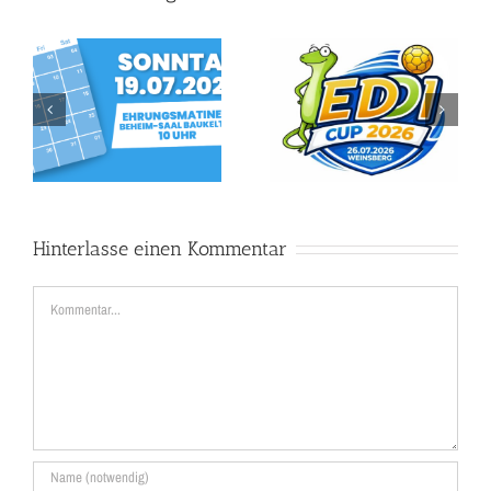
Edi Cup feiert Premiere –
Erfolgreiches Rasenturnier
Handball-Nachwuchs trifft
unserer mC-Jugend in
sich in Weinsberg
Sulzbach
Hinterlasse einen Kommentar
Kommentar