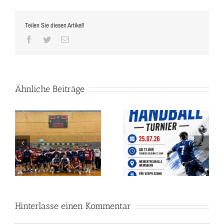
Teilen Sie diesen Artikel!
Facebook
Twitter
E-
Mail
Ähnliche Beiträge
ROCH Dachbau Cup –
BUNDESLIGA-HANDBALL
n
Das Handball-Wochenende
IN DER
g
des Sommers!
WEIBERTREUHALLE!
Hinterlasse einen Kommentar