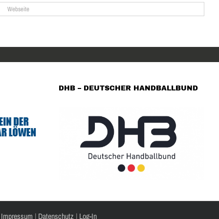
DHB – DEUTSCHER HANDBALLBUND
|
Impressum
|
Datenschutz
|
Log-In