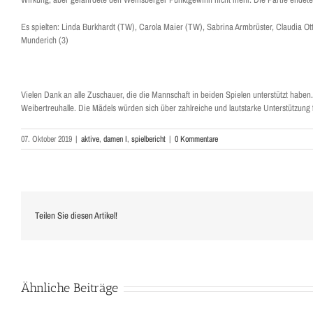
Es spielten: Linda Burkhardt (TW), Carola Maier (TW), Sabrina Armbrüster, Claudia Ott
Munderich (3)
Vielen Dank an alle Zuschauer, die die Mannschaft in beiden Spielen unterstützt ha
Weibertreuhalle. Die Mädels würden sich über zahlreiche und lautstarke Unterstützung 
07. Oktober 2019
|
aktive
,
damen I
,
spielbericht
|
0 Kommentare
Teilen Sie diesen Artikel!
Ähnliche Beiträge