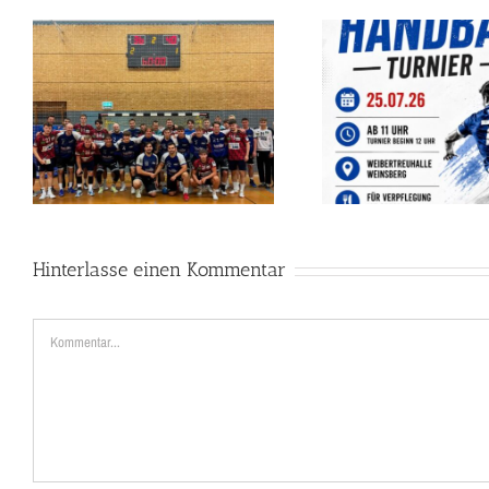
ROCH Dachbau Cup – Das
BUNDESLIGA-H
Handball-Wochenende des
WEIBERT
Sommers!
Hinterlasse einen Kommentar
Kommentar