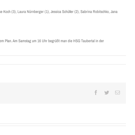
e Koch (3), Laura Nürnberger (1), Jessica Schüller (2), Sabrina Robitschko, Jana
 dem Plan. Am Samstag um 16 Uhr begrüßt man die HSG Taubertal in der
Facebook
Twitter
E-
Mail