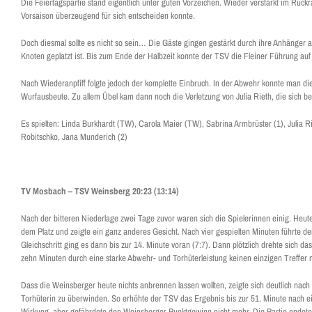
Die Feiertagspartie stand eigentlich unter guten Vorzeichen. Wieder verstärkt im Rück
Vorsaison überzeugend für sich entscheiden konnte.
Doch diesmal sollte es nicht so sein… Die Gäste gingen gestärkt durch ihre Anhänger a
Knoten geplatzt ist. Bis zum Ende der Halbzeit konnte der TSV die Fleiner Führung auf
Nach Wiederanpfiff folgte jedoch der komplette Einbruch. In der Abwehr konnte man di
Wurfausbeute. Zu allem Übel kam dann noch die Verletzung von Julia Rieth, die sich bei
Es spielten: Linda Burkhardt (TW), Carola Maier (TW), Sabrina Armbrüster (1), Julia Rie
Robitschko, Jana Munderich (2)
TV Mosbach – TSV Weinsberg 20:23 (13:14)
Nach der bitteren Niederlage zwei Tage zuvor waren sich die Spielerinnen einig. Heut
dem Platz und zeigte ein ganz anderes Gesicht. Nach vier gespielten Minuten führte de
Gleichschritt ging es dann bis zur 14. Minute voran (7:7). Dann plötzlich drehte sich 
zehn Minuten durch eine starke Abwehr- und Torhüterleistung keinen einzigen Treffer 
Dass die Weinsberger heute nichts anbrennen lassen wollten, zeigte sich deutlich nac
Torhüterin zu überwinden. So erhöhte der TSV das Ergebnis bis zur 51. Minute nach e
Wirkung, aber gefährdete den Weinsberger Punktgewinn nicht mehr. Die Partie endete 