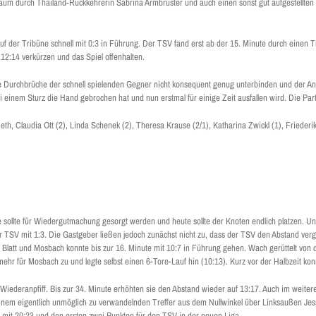
raum durch Thailand-Rückkehrerin Sabrina Armbrüster und auch einen sonst gut aufgestellten 
uf der Tribüne schnell mit 0:3 in Führung. Der TSV fand erst ab der 15. Minute durch einen T
 12:14 verkürzen und das Spiel offenhalten.
e Durchbrüche der schnell spielenden Gegner nicht konsequent genug unterbinden und der Angr
 einem Sturz die Hand gebrochen hat und nun erstmal für einige Zeit ausfallen wird. Die Part
th, Claudia Ott (2), Linda Schenek (2), Theresa Krause (2/1), Katharina Zwickl (1), Friederik
e sollte für Wiedergutmachung gesorgt werden und heute sollte der Knoten endlich platzen. Un
r TSV mit 1:3. Die Gastgeber ließen jedoch zunächst nicht zu, dass der TSV den Abstand verg
das Blatt und Mosbach konnte bis zur 16. Minute mit 10:7 in Führung gehen. Wach gerüttelt von
mehr für Mosbach zu und legte selbst einen 6-Tore-Lauf hin (10:13). Kurz vor der Halbzeit k
h Wiederanpfiff. Bis zur 34. Minute erhöhten sie den Abstand wieder auf 13:17. Auch im weit
inem eigentlich unmöglich zu verwandelnden Treffer aus dem Nullwinkel über Linksaußen Jess
mit 20:23 und den ersten zwei Punkten für den TSV in der neuen Liga.