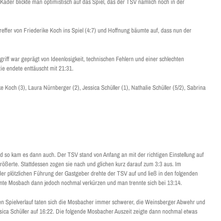
Kader blickte man optimistisch auf das Spiel, das der TSV nämlich noch in der
reffer von Friederike Koch ins Spiel (4:7) und Hoffnung bäumte auf, dass nun der
iff war geprägt von Ideenlosigkeit, technischen Fehlern und einer schlechten
ie endete enttäuscht mit 21:31.
e Koch (3), Laura Nürnberger (2), Jessica Schüller (1), Nathalie Schüller (5/2), Sabrina
d so kam es dann auch. Der TSV stand von Anfang an mit der richtigen Einstellung auf
rößerte. Stattdessen zogen sie nach und glichen kurz darauf zum 3:3 aus. Im
 der plötzlichen Führung der Gastgeber drehte der TSV auf und ließ in den folgenden
onnte Mosbach dann jedoch nochmal verkürzen und man trennte sich bei 13:14.
eren Spielverlauf taten sich die Mosbacher immer schwerer, die Weinsberger Abwehr und
ica Schüller auf 16:22. Die folgende Mosbacher Auszeit zeigte dann nochmal etwas