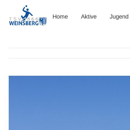
Zum
Inhalt
springen
Home
Aktive
Jugend
Zeige
grösseres
Bild