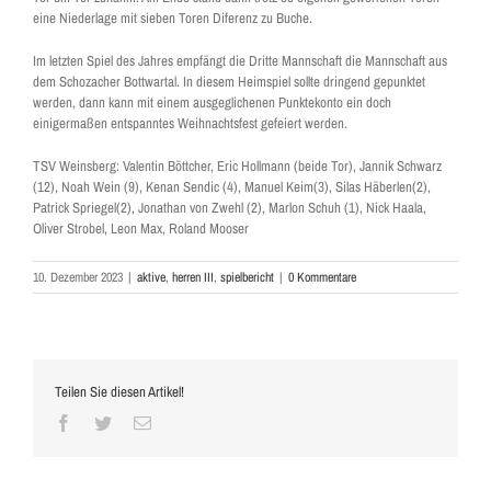
eine Niederlage mit sieben Toren Diferenz zu Buche.
Im letzten Spiel des Jahres empfängt die Dritte Mannschaft die Mannschaft aus
dem Schozacher Bottwartal. In diesem Heimspiel sollte dringend gepunktet
werden, dann kann mit einem ausgeglichenen Punktekonto ein doch
einigermaßen entspanntes Weihnachtsfest gefeiert werden.
TSV Weinsberg: Valentin Böttcher, Eric Hollmann (beide Tor), Jannik Schwarz
(12), Noah Wein (9), Kenan Sendic (4), Manuel Keim(3), Silas Häberlen(2),
Patrick Spriegel(2), Jonathan von Zwehl (2), Marlon Schuh (1), Nick Haala,
Oliver Strobel, Leon Max, Roland Mooser
10. Dezember 2023
|
aktive
,
herren III
,
spielbericht
|
0 Kommentare
Teilen Sie diesen Artikel!
Facebook
Twitter
E-
Mail