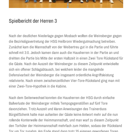
Spielbericht der Herren 3
Nach der deutlichen Niederlage gegen Mosbach wollten die Weinsberger gegen
die Bezirksligavertretung der HSG Heilbronn Wiedergutmachung betreiben.
Zunächst kam die Mannschaft von der Weibertreu gut in die Partie und führte
schnell mit 3:0. Jedoch kamen dann auch die Hausherren in der Partie an und
drehten die Partie bis Mitte der ersten Halbzeit in einen Zwei Tore Rückstand für
die Gäste. Nach der Auszeit der Weinsberger zu diesem Zeitpunkt entwickelte
sich ein offener Schlagabtausch, bei welchem leider die mangelnde
Defensivarbeit der Weinsberger die insgesamt ordentliche Angriffsleistung
relativierte. Nach einem zwischenzeitlichen Vier-Tore-Rückstand ging man mit
einer Zwei-Tore-Hypothek in die Kabine.
Nach dem Seitenwechsel konnten die Hausherren der HSG durch einfache
Ballverluste der Weinsberger mittels Tempogegenstößen auf fünf Tore
davonziehen. Trotz Auszeit und klaren Anweisungen des Trainerduos
Bürgel/Schenk hatte man aufseiten der Gäste keine Antwort mehr auf die nun
rollende Konterwelle der Heimmannschaft, und man warf zu diesem Zeitpunkt
den Torhüter der Heimmannschaft mehrfach zum Helden, sodass der Rückstand
Tor um Tor zunahm. Am Ende stand dann trotz 35 eigenen geworfenen Toren