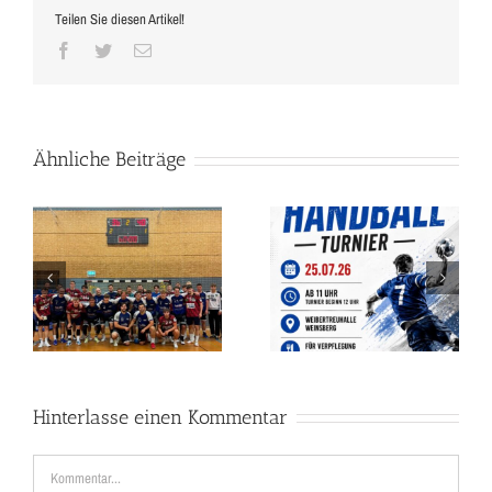
Teilen Sie diesen Artikel!
Facebook
Twitter
E-
Mail
Ähnliche Beiträge
ROCH Dachbau Cup –
BUNDESLIGA-HANDBALL
n
Das Handball-Wochenende
IN DER
g
des Sommers!
WEIBERTREUHALLE!
Hinterlasse einen Kommentar
Kommentar