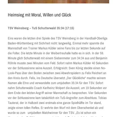
Heimsieg mit Moral, Willen und Glück
TSV Weinsberg – TuS Schutterwald 35:34 (17:15)
Eins waren die letzten drei Spiele des TSV Weinsberg in der Handball-Oberliga
Baden-Württemberg mit Sichrheit nicht: langweilig. Einmal mehr spannte die
Mannschaft von Trainer Markus Kübler seine Fans bis zur letzten Sekunde auf
die Folter. Die letzte Minute in der Weibertreuhalle hatte es in sich. In der 59.
Minute glich Schutterwald mit einem Siebenmeter zum 34:34 aus und Benjamin
Röhrle musste zwei Minuten vom Feld. Sofort nahm Markus Kübler 40 Sekunden
vor der Schlusssirene seine Auszeit. Erfolgreich: Sven König steckte einen No-
Look-Pass über den Boden zwischen zwei Abwehrspielern zu Felix Reichert an
den Kreis durch. Felix, ins Deutsche übersetzt „Der Glückliche“ machte seinem
Namen alle Ehre und verwandelte zum umjubelten 35:34 für den TSV. Sofort
nahm Schutterwalds Coach Karlheinz Wolpert die Auszeit, um 19 Sekunden vor
dem Ende den letzten Angriff seiner Mannschaft zu besprechen. Vier Sekunden
vor der Schlusssirene kam tatsächlich ein TuS-Angreifer zum Abschluss. Tobias
Tauterat, der in Halbzeit zwei erstmals eine ganze Spielhälfte im Tor stand,
zeigte einen tollen Reflex. Er wehrte den Wurf mit dem Oberschenkel ab und
wurde so zum umjubelten Matchwinner für den TSV. „Es ist schon ein