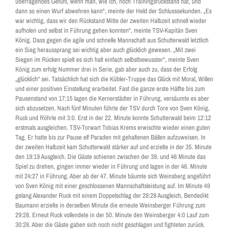
überragendes Gefühl, wenn man, wie ich, noch Trainingsrückstand hat, und
dann so einen Wurf abwehren kann“, meinte der Held der Schlusssekunden. „Es
war wichtig, dass wir den Rückstand Mitte der zweiten Halbzeit schnell wieder
aufholen und selbst in Führung gehen konnten“, meinte TSV-Kapitän Sven
König. Dass gegen die agile und schnelle Mannschaft aus Schutterwald letztlich
ein Sieg heraussprang sei wichtig aber auch glücklich gewesen. „Mit zwei
Siegen im Rücken spielt es sich halt einfach selbstbewusster“, meinte Sven
König zum erfolg Nummer drei in Serie, gab aber auch zu, dass der Erfolg
„glücklich“ sei. Tatsächlich hat sich die Kübler-Truppe das Glück mit Moral, Willen
und einer positiven Einstellung erarbeitet. Fast die ganze erste Hälfte bis zum
Pausenstand von 17:15 lagen die Kernerstädter in Führung, versäumte es aber
sich abzusetzen. Nach fünf Minuten führte der TSV durch Tore von Sven König,
Ruck und Röhrle mit 3:0. Erst in der 22. Minute konnte Schutterwald beim 12:12
erstmals ausgleichen. TSV-Torwart Tobias Krems erwischte wieder einen guten
Tag. Er hatte bis zur Pause elf Paraden mit gehaltenen Bällen aufzuweisen. In
der zweiten Halbzeit kam Schutterwald stärker auf und erzielte in der 35. Minute
den 19:19 Ausgleich. Die Gäste schienen zwischen der 39. und 46 Minute das
Spiel zu drehen, gingen immer wieder in Führung und lagen in der 46. Minute
mit 24:27 in Führung. Aber ab der 47. Minute bäumte sich Weinsberg angeführt
von Sven König mit einer geschlossenen Mannschaftsleistung auf. Im Minute 49
gelang Alexander Ruck mit einem Doppelschlag der 28:28 Ausgleich, Bendedikt
Baumann erzielte in derselben Minute die erneute Weinsberger Führung zum
29:28. Erneut Ruck vollendete in der 50. Minute den Weinsberger 4:0 Lauf zum
30:28. Aber die Gäste gaben sich noch nicht geschlagen und fighteten zurück.