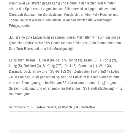
Durch zwei Zeitstrafen gegen Lanig und Röhrle in den letzten drei Minuten
schien das Spiel erneut zugunsten von Schutterwald zu kippen, als zweimal
Christoph Baumann für die Gäste zum Ausgleich traf. Aber Felix Reichert und
Tobias Tauterat waren in den letzten Sekunden letztlich die Weinsberger
Erfolgsgaranten.
„Es ist eine gute Entwicklung zu spüren, dieses Mal hatten wir auch das nötige
Quentchen Glück“ stellte TSV-Coach Markus Kübler fest. Sein Team habe beim
Drei-Tore-Rückstand eine tolle Moral gezeigt.
Es spielten: Krems, Tauterat (beide Tor), Röhrle (3), Braun (3), J. König (2),
Lanig (5), Reichert (3), S. König (7/3), Ruck (5), Baumann (1), Wahl (6),
Darancik, Dück. Strafwürfe TSV 4/3,TuS 3/3, Zeitstrafen TSV 5 TuS 4+1xRot.
Zu Beginn des Spiels gedachten Spieler und Publikum in einer Gedenkminute
dem am Sonntagmorgen im Alter von 83 Jahren verstorbenen langjährigen
Spieler, Funktionär und ehrenamtlichen Helfer der TSV Handballabteilung, Fritz
Baumann. gud
24. November 2019
|
aktive
,
herren I
,
spielbericht
|
0 Kommentare