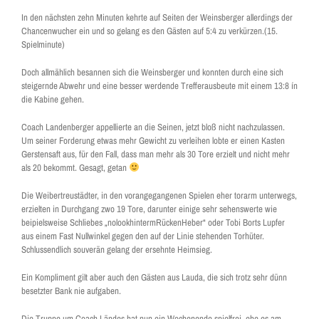
In den nächsten zehn Minuten kehrte auf Seiten der Weinsberger allerdings der
Chancenwucher ein und so gelang es den Gästen auf 5:4 zu verkürzen.(15.
Spielminute)
Doch allmählich besannen sich die Weinsberger und konnten durch eine sich
steigernde Abwehr und eine besser werdende Trefferausbeute mit einem 13:8 ín
die Kabine gehen.
Coach Landenberger appellierte an die Seinen, jetzt bloß nicht nachzulassen.
Um seiner Forderung etwas mehr Gewicht zu verleihen lobte er einen Kasten
Gerstensaft aus, für den Fall, dass man mehr als 30 Tore erzielt und nicht mehr
als 20 bekommt. Gesagt, getan
Die Weibertreustädter, in den vorangegangenen Spielen eher torarm unterwegs,
erzielten in Durchgang zwo 19 Tore, darunter einige sehr sehenswerte wie
beipielsweise Schliebes „nolookhintermRückenHeber“ oder Tobi Borts Lupfer
aus einem Fast Nullwinkel gegen den auf der Linie stehenden Torhüter.
Schlussendlich souverän gelang der ersehnte Heimsieg.
Ein Kompliment gilt aber auch den Gästen aus Lauda, die sich trotz sehr dünn
besetzter Bank nie aufgaben.
Die Truppe um Coach Ländes hat nun ein Wochenende spielfrei, ehe es am