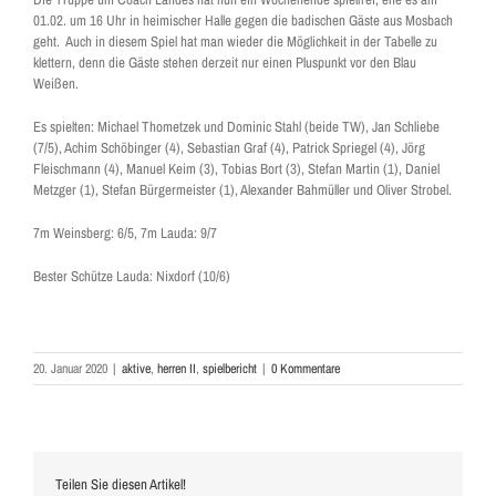
01.02. um 16 Uhr in heimischer Halle gegen die badischen Gäste aus Mosbach
geht. Auch in diesem Spiel hat man wieder die Möglichkeit in der Tabelle zu
klettern, denn die Gäste stehen derzeit nur einen Pluspunkt vor den Blau
Weißen.
Es spielten: Michael Thometzek und Dominic Stahl (beide TW), Jan Schliebe
(7/5), Achim Schöbinger (4), Sebastian Graf (4), Patrick Spriegel (4), Jörg
Fleischmann (4), Manuel Keim (3), Tobias Bort (3), Stefan Martin (1), Daniel
Metzger (1), Stefan Bürgermeister (1), Alexander Bahmüller und Oliver Strobel.
7m Weinsberg: 6/5, 7m Lauda: 9/7
Bester Schütze Lauda: Nixdorf (10/6)
20. Januar 2020
|
aktive
,
herren II
,
spielbericht
|
0 Kommentare
Teilen Sie diesen Artikel!